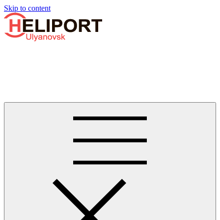
Узнать больше.
Хорошо, спасибо
Skip to content
Бизнес-авиации в Ульяновске
Услуги по аренде и продаже вертолётов, самолётов, их
базированию и сервисному обслуживанию. Услуги бизнес-
авиации и аэротакси в Ульяновске