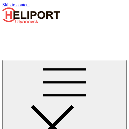
Узнать больше.
Хорошо, спасибо
Skip to content
Бизнес-авиации в Ульяновске
Услуги по аренде и продаже вертолётов, самолётов, их
базированию и сервисному обслуживанию. Услуги бизнес-
авиации и аэротакси в Ульяновске