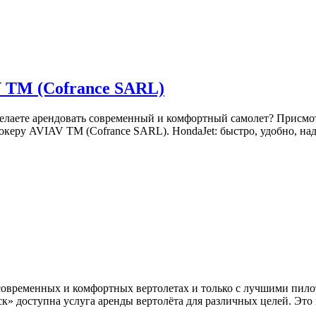
V TM (Cofrance SARL)
лаете арендовать современный и комфортный самолет? Присмот
керу AVIAV TM (Cofrance SARL). HondaJet: быстро, удобно, на
овременных и комфортных вертолетах и только с лучшими пило
к» доступна услуга аренды вертолёта для различных целей. Эт