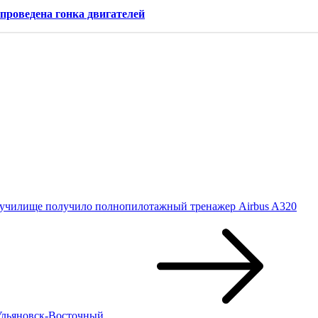
 проведена гонка двигателей
 училище получило полнопилотажный тренажер Airbus A320
Ульяновск-Восточный