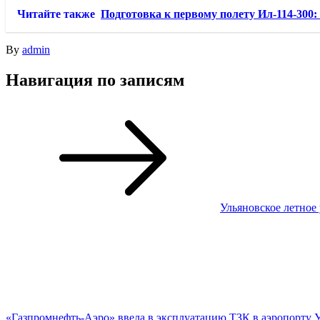
Читайте также
Подготовка к первому полету Ил-114-300:
By
admin
Навигация по записям
Ульяновское летное
«Газпромнефть-Аэро» ввела в эксплуатацию ТЗК в аэропорту 