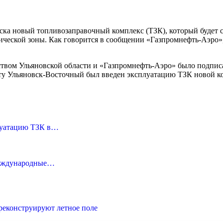
ка новый топливозаправочный комплекс (ТЗК), который будет с
омической зоны. Как говорится в сообщении «Газпромнефть-Аэр
твом Ульяновской области и «Газпромнефть-Аэро» было подписан
орту Ульяновск-Восточный был введен эксплуатацию ТЗК новой к
плуатацию ТЗК в…
 международные…
реконструируют летное поле