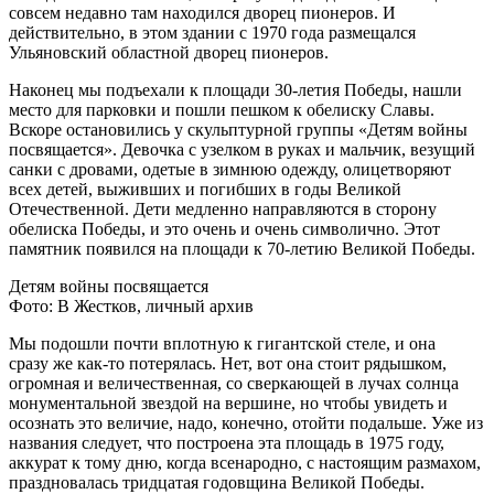
совсем недавно там находился дворец пионеров. И
действительно, в этом здании с 1970 года размещался
Ульяновский областной дворец пионеров.
Наконец мы подъехали к площади 30-летия Победы, нашли
место для парковки и пошли пешком к обелиску Славы.
Вскоре остановились у скульптурной группы «Детям войны
посвящается». Девочка с узелком в руках и мальчик, везущий
санки с дровами, одетые в зимнюю одежду, олицетворяют
всех детей, выживших и погибших в годы Великой
Отечественной. Дети медленно направляются в сторону
обелиска Победы, и это очень и очень символично. Этот
памятник появился на площади к 70-летию Великой Победы.
Детям войны посвящается
Фото: В Жестков, личный архив
Мы подошли почти вплотную к гигантской стеле, и она
сразу же как-то потерялась. Нет, вот она стоит рядышком,
огромная и величественная, со сверкающей в лучах солнца
монументальной звездой на вершине, но чтобы увидеть и
осознать это величие, надо, конечно, отойти подальше. Уже из
названия следует, что построена эта площадь в 1975 году,
аккурат к тому дню, когда всенародно, с настоящим размахом,
праздновалась тридцатая годовщина Великой Победы.