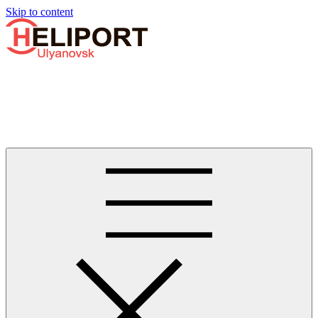
Узнать больше.
Хорошо, спасибо
Skip to content
Бизнес-авиации в Ульяновске
Услуги по аренде и продаже вертолётов, самолётов, их
базированию и сервисному обслуживанию. Услуги бизнес-
авиации и аэротакси в Ульяновске