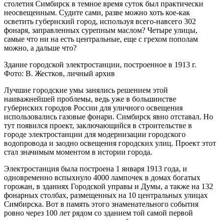
столетия Симбирск в темное время суток был практически
неосвещенным. Судите сами, разве можно хоть кое-как
осветить губернский город, используя всего-навсего 302
фонаря, заправленных сурепным маслом? Четыре улицы,
самые что ни на есть центральные, еще с грехом пополам
можно, а дальше что?
Здание городской электростанции, построенное в 1913 г.
Фото: В. Жестков, личный архив
Лучшие городские умы занялись решением этой
наиважнейшей проблемы, ведь уже в большинстве
губернских городов России для уличного освещения
использовались газовые фонари. Симбирск явно отставал. Но
тут появился проект, заключающийся в строительстве в
городе электростанции для модернизации городского
водопровода и заодно освещения городских улиц. Проект этот
стал значимым моментом в истории города.
Электростанция была построена 1 января 1913 года, и
одновременно вспыхнуло 4000 лампочек в домах богатых
горожан, в зданиях Городской управы и Думы, а также на 132
фонарных столбах, размещенных на 10 центральных улицах
Симбирска. Вот в память этого знаменательного события
ровно через 100 лет рядом со зданием той самой первой