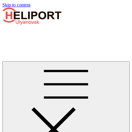
Узнать больше.
Хорошо, спасибо
Skip to content
Бизнес-авиации в Ульяновске
Услуги по аренде и продаже вертолётов, самолётов, их
базированию и сервисному обслуживанию. Услуги бизнес-
авиации и аэротакси в Ульяновске