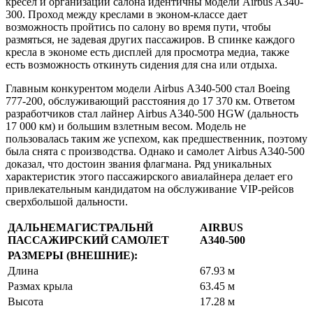
кресел и организации салона идентичны модели Airbus A340-
300. Проход между креслами в эконом-классе дает
возможность пройтись по салону во время пути, чтобы
размяться, не задевая других пассажиров. В спинке каждого
кресла в экономе есть дисплей для просмотра медиа, также
есть возможность откинуть сидения для сна или отдыха.
Главным конкурентом модели Airbus А340-500 стал Boeing
777-200, обслуживающий расстояния до 17 370 км. Ответом
разработчиков стал лайнер Airbus A340-500 HGW (дальность
17 000 км) и большим взлетным весом. Модель не
пользовалась таким же успехом, как предшественник, поэтому
была снята с производства. Однако и самолет Airbus A340-500
доказал, что достоин звания флагмана. Ряд уникальных
характеристик этого пассажирского авиалайнера делает его
привлекательным кандидатом на обслуживание VIP-рейсов
сверхбольшой дальности.
ДАЛЬНЕМАГИСТРАЛЬНЙ
AIRBUS
ПАССАЖИРСКИЙ САМОЛЕТ
A340-500
РАЗМЕРЫ (ВНЕШНИЕ):
Длина
67.93 м
Размах крыла
63.45 м
Высота
17.28 м