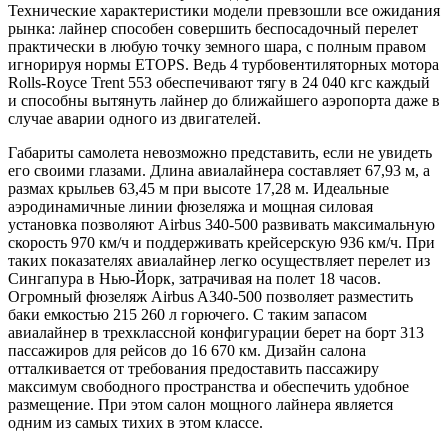
Технические характеристики модели превзошли все ожидания
рынка: лайнер способен совершить беспосадочный перелет
практически в любую точку земного шара, с полным правом
игнорируя нормы ETOPS. Ведь 4 турбовентиляторных мотора
Rolls-Royce Trent 553 обеспечивают тягу в 24 040 кгс каждый
и способны вытянуть лайнер до ближайшего аэропорта даже в
случае аварии одного из двигателей.
Габариты самолета невозможно представить, если не увидеть
его своими глазами. Длина авиалайнера составляет 67,93 м, а
размах крыльев 63,45 м при высоте 17,28 м. Идеальные
аэродинамичные линии фюзеляжа и мощная силовая
установка позволяют Airbus 340-500 развивать максимальную
скорость 970 км/ч и поддерживать крейсерскую 936 км/ч. При
таких показателях авиалайнер легко осуществляет перелет из
Сингапура в Нью-Йорк, затрачивая на полет 18 часов.
Огромный фюзеляж Airbus A340-500 позволяет разместить
баки емкостью 215 260 л горючего. С таким запасом
авиалайнер в трехклассной конфигурации берет на борт 313
пассажиров для рейсов до 16 670 км. Дизайн салона
отталкивается от требования предоставить пассажиру
максимум свободного пространства и обеспечить удобное
размещение. При этом салон мощного лайнера является
одним из самых тихих в этом классе.