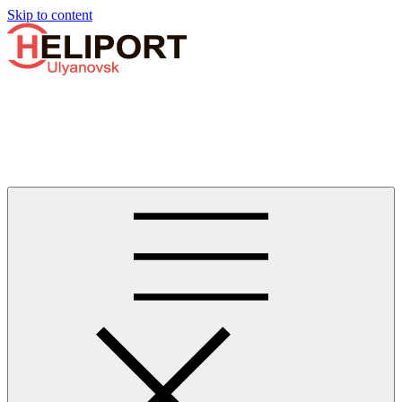
Узнать больше.
Хорошо, спасибо
Skip to content
Бизнес-авиации в Ульяновске
Услуги по аренде и продаже вертолётов, самолётов, их
базированию и сервисному обслуживанию. Услуги бизнес-
авиации и аэротакси в Ульяновске