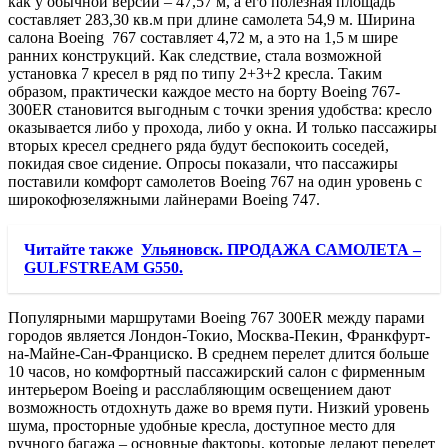
как у обычной версии – 47,57 м, а его полезная площадь
составляет 283,30 кв.м при длине самолета 54,9 м. Ширина
салона Boeing 767 составляет 4,72 м, а это на 1,5 м шире
ранних конструкций. Как следствие, стала возможной
установка 7 кресел в ряд по типу 2+3+2 кресла. Таким
образом, практически каждое место на борту Boeing 767-
300ER становится выгодным с точки зрения удобства: кресло
оказывается либо у прохода, либо у окна. И только пассажиры
вторых кресел среднего ряда будут беспокоить соседей,
покидая свое сидение. Опросы показали, что пассажиры
поставили комфорт самолетов Boeing 767 на один уровень с
широкофюзеляжными лайнерами Boeing 747.
Читайте также
Ульяновск. ПРОДАЖА САМОЛЕТА –
GULFSTREAM G550.
Популярными маршрутами Boeing 767 300ER между парами
городов является Лондон-Токио, Москва-Пекин, Франкфурт-
на-Майне-Сан-Франциско. В среднем перелет длится больше
10 часов, но комфортный пассажирский салон с фирменным
интерьером Boeing и расслабляющим освещением дают
возможность отдохнуть даже во время пути. Низкий уровень
шума, просторные удобные кресла, доступное место для
ручного багажа – основные факторы, которые делают перелет