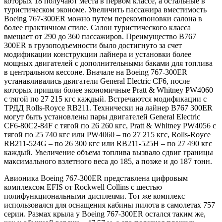
которых 18 получают места в первом классе, а остальные в
туристическом экономе. Увеличить пассажира вместимость
Boeing 767-300ER можно путем перекомпоновки салона в
более практичном стиле. Салон туристического класса
вмещает от 290 до 360 пассажиров. Преимущество B767
300ER в грузоподъемности было достигнуто за счет
модификации конструкции лайнера и установки более
мощных двигателей с дополнительными баками для топлива
в центральном кессоне. Вначале на Boeing 767-300ER
устанавливались двигатели General Electric CF6, после
которых пришли более экономичные Pratt & Whitney PW4060
с тягой по 27 215 кгс каждый. Встречаются модификации с
ТРДД Rolls-Royce RB211. Технически на лайнер B767 300ER
могут быть установлены пары двигателей General Electric
CF6-80C2-84F с тягой по 26 260 кгс, Pratt & Whitney PW4056 с
тягой по 25 740 кгс или PW4060 – по 27 215 кгс, Rolls-Royce
RB211-524G – по 26 300 кгс или RB211-525Н – по 27 490 кгс
каждый. Увеличение объема топлива вызвало сдвиг границы
максимального взлетного веса до 185, а позже и до 187 тонн.
Авионика Boeing 767-300ER представлена цифровым
комплексом EFIS от Rockwell Collins c шестью
полифункциональными дисплеями. Тот же комплекс
использовался для оснащения кабины пилота в самолетах 757
серии. Размах крыла у Boeing 767-300ER остался таким же,