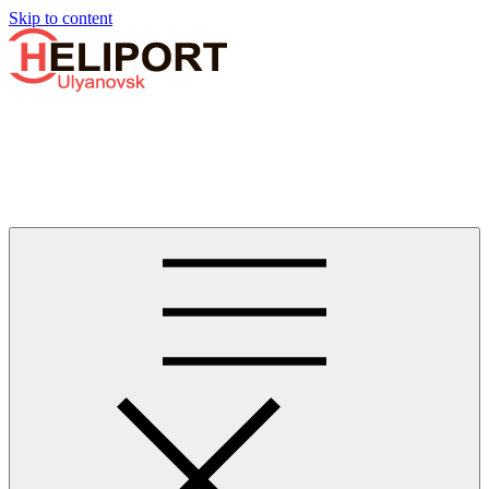
Узнать больше.
Хорошо, спасибо
Skip to content
Бизнес-авиации в Ульяновске
Услуги по аренде и продаже вертолётов, самолётов, их
базированию и сервисному обслуживанию. Услуги бизнес-
авиации и аэротакси в Ульяновске