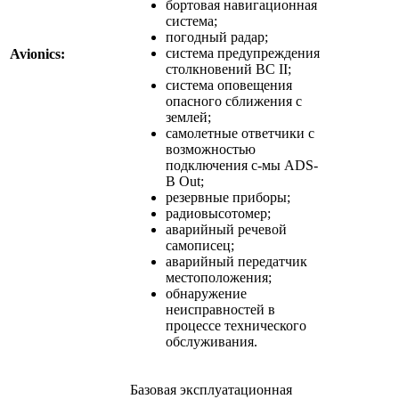
бортовая навигационная
система;
погодный радар;
система предупреждения
Avionics:
столкновений ВС II;
система оповещения
опасного сближения с
землей;
самолетные ответчики с
возможностью
подключения с-мы ADS-
B Out;
резервные приборы;
радиовысотомер;
аварийный речевой
самописец;
аварийный передатчик
местоположения;
обнаружение
неисправностей в
процессе технического
обслуживания.
Базовая эксплуатационная