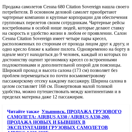
Продажа самолетов Cessna 680 Citation Sovereign нашла своего
потребителя. В основном деловой самолет приобретают
чартерные компании и крупные корпорации для обеспечения
групповых перелетов своим сотрудникам. Чартерные рейсы
востребованы в особой нише людей, которые делают ставку
на скорость и удобство жизни в любом ее проявлении. Салон
Cessna Citation Sovereign имеет четыре пары кресел,
расположенных по сторонам от прохода лицом друг к другу, и
одно кресло ближе к кабине пилота. Одновременно на борту в
идеале могут находиться до 9 человек, каждый из которых по
достоинству оценит эргономику кресел со встроенными
подлокотниками и дополнительной опорой для поясницы.
Широкий проход и высота салона (173 см) позволяет без
проблем перемещаться по почти восьмиметровому
пассажирскому отсеку каждому пассажиру. Ширина салона в
целом составляет 168 см. Пожертвовав малой толикой
удобства, можно путешествовать между континентами и в
пределах материка даже 12 пассажирам.
Читайте также
Ульяновск. ПРОДАЖА ГРУЗОВОГО
САМОЛЕТА: AIRBUS A330 / AIRBUS A330-200.
ПРОДАЖА НОВЫХ И БЫВШИХ В
ЭКСПЛУАТАЦИИ ГРУЗОВЫХ САМОЛЕТОВ