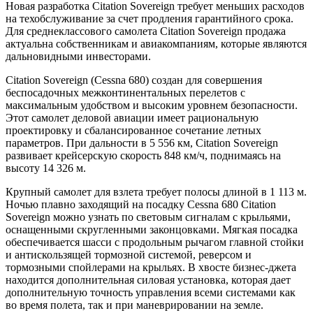
Новая разработка Citation Sovereign требует меньших расходов
на техобслуживание за счет продления гарантийного срока.
Для среднеклассового самолета Citation Sovereign продажа
актуальна собственникам и авиакомпаниям, которые являются
дальновидными инвесторами.
Citation Sovereign (Cessna 680) создан для совершения
беспосадочных межконтинентальных перелетов с
максимальным удобством и высоким уровнем безопасности.
Этот самолет деловой авиации имеет рациональную
проектировку и сбалансированное сочетание летных
параметров. При дальности в 5 556 км, Citation Sovereign
развивает крейсерскую скорость 848 км/ч, поднимаясь на
высоту 14 326 м.
Крупный самолет для взлета требует полосы длиной в 1 113 м.
Ночью плавно заходящий на посадку Cessna 680 Citation
Sovereign можно узнать по световым сигналам с крыльями,
оснащенными скругленными законцовками. Мягкая посадка
обеспечивается шасси с продольным рычагом главной стойки
и антискользящей тормозной системой, реверсом и
тормозными спойлерами на крыльях. В хвосте бизнес-джета
находится дополнительная силовая установка, которая дает
дополнительную точность управления всеми системами как
во время полета, так и при маневрировании на земле.