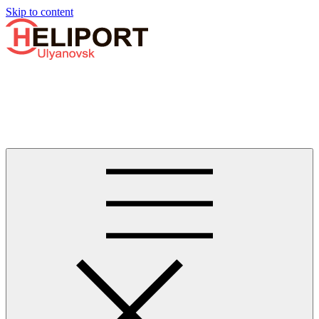
Узнать больше.
Хорошо, спасибо
Skip to content
Бизнес-авиации в Ульяновске
Услуги по аренде и продаже вертолётов, самолётов, их
базированию и сервисному обслуживанию. Услуги бизнес-
авиации и аэротакси в Ульяновске