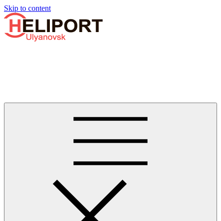
Узнать больше.
Хорошо, спасибо
Skip to content
Бизнес-авиации в Ульяновске
Услуги по аренде и продаже вертолётов, самолётов, их
базированию и сервисному обслуживанию. Услуги бизнес-
авиации и аэротакси в Ульяновске