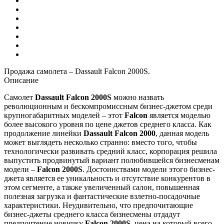
Продажа самолета – Dassault Falcon 2000S.
Описание
Самолет
Dassault Falcon 2000S
можно назвать
революционным и бескомпромиссным бизнес-джетом среди
крупногабаритных моделей – этот
Falcon
является моделью
более высокого уровня по цене джетов среднего класса. Как
продолжение линейки
Dassault Falcon 2000
, данная модель
может выглядеть несколько странно: вместо того, чтобы
технологически развивать средний класс, корпорация решила
выпустить продвинутый вариант полюбившейся бизнесменам
модели –
Falcon 2000S
. Достоинствами модели этого бизнес-
джета является ее уникальность и отсутствие конкурентов в
этом сегменте, а также увеличенный салон, повышенная
полезная загрузка и фантастические взлетно-посадочные
характеристики. Неудивительно, что предпочитающие
бизнес-джеты среднего класса бизнесмены отдадут
предпочтение новичку
Falcon 2000S
, цена на который всего