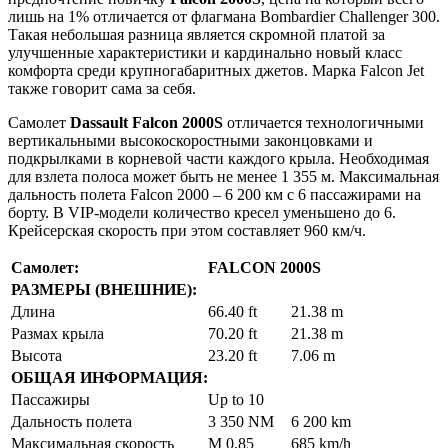
лишь на 1% отличается от флагмана Bombardier Challenger 300.
Такая небольшая разница является скромной платой за
улучшенные характеристики и кардинально новый класс
комфорта среди крупногабаритных джетов. Марка Falcon Jet
также говорит сама за себя.
Самолет
Dassault Falcon 2000S
отличается технологичными
вертикальными высокоскоростными законцовками и
подкрылками в корневой части каждого крыла. Необходимая
для взлета полоса может быть не менее 1 355 м. Максимальная
дальность полета Falcon 2000 – 6 200 км с 6 пассажирами на
борту. В VIP-модели количество кресел уменьшено до 6.
Крейсерская скорость при этом составляет 960 км/ч.
Самолет:
FALCON 2000S
РАЗМЕРЫ (ВНЕШНИЕ):
Длина
66.40 ft
21.38 m
Размах крыла
70.20 ft
21.38 m
Высота
23.20 ft
7.06 m
ОБЩАЯ ИНФОРМАЦИЯ:
Пассажиры
Up to 10
Дальность полета
3 350 NM
6 200 km
Максимальная скорость
M 0.85
685 km/h