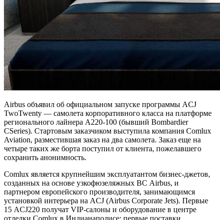
Airbus объявил об официальном запуске программы ACJ
TwoTwenty — самолета корпоративного класса на платформе
регионального лайнера A220-100 (бывший Bombardier
CSeries). Стартовым заказчиком выступила компания Comlux
Aviation, разместившая заказ на два самолета. Заказ еще на
четыре таких же борта поступил от клиента, пожелавшего
сохранить анонимность.
Comlux является крупнейшим эксплуатантом бизнес-джетов,
созданных на основе узкофюзеляжных ВС Airbus, и
партнером европейского производителя, занимающимся
установкой интерьера на ACJ (Airbus Corporate Jets). Первые
15 ACJ220 получат VIP-салоны и оборудование в центре
отделки Comlux в Индианаполисе; первые поставки