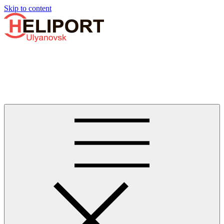
Узнать больше.
Хорошо, спасибо
Skip to content
Бизнес-авиации в Ульяновске
Услуги по аренде и продаже вертолётов, самолётов, их
базированию и сервисному обслуживанию. Услуги бизнес-
авиации и аэротакси в Ульяновске