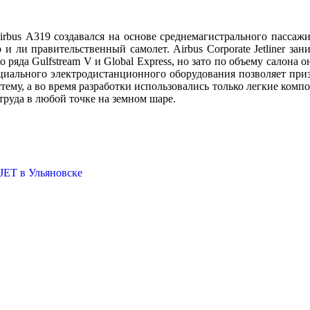
 Airbus А319 создавался на основе среднемагистрального пассаж
 ли правительственный самолет. Airbus Corporate Jetliner зан
яда Gulfstream V и Global Express, но зато по объему салона о
циального электродистанционного оборудования позволяет призе
ему, а во время разработки использовались только легкие комп
труда в любой точке на земном шаре.
ET в Ульяновске