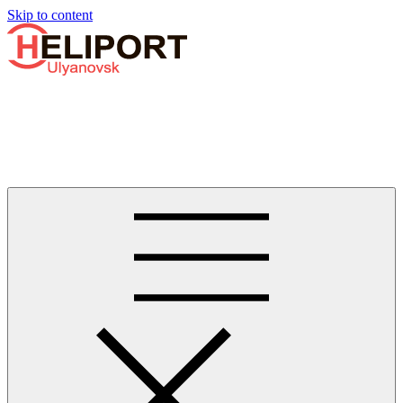
Узнать больше.
Хорошо, спасибо
Skip to content
Бизнес-авиации в Ульяновске
Услуги по аренде и продаже вертолётов, самолётов, их
базированию и сервисному обслуживанию. Услуги бизнес-
авиации и аэротакси в Ульяновске