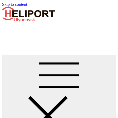
Узнать больше.
Хорошо, спасибо
Skip to content
Бизнес-авиации в Ульяновске
Услуги по аренде и продаже вертолётов, самолётов, их
базированию и сервисному обслуживанию. Услуги бизнес-
авиации и аэротакси в Ульяновске