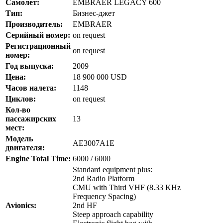
Самолет:
EMBRAER LEGACY 600
Тип:
Бизнес-джет
Производитель:
EMBRAER
Серийный номер:
on request
Регистрационный
on request
номер:
Год выпуска:
2009
Цена:
18 900 000 USD
Часов налета:
1148
Циклов:
on request
Кол-во
пассажирских
13
мест:
Модель
AE3007A1E
двигателя:
Engine Total Time:
6000 / 6000
Standard equipment plus:
2nd Radio Platform
CMU with Third VHF (8.33 KHz
Frequency Spacing)
Avionics:
2nd HF
Steep approach capability