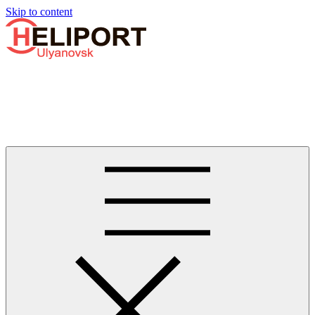
Узнать больше.
Хорошо, спасибо
Skip to content
Бизнес-авиации в Ульяновске
Услуги по аренде и продаже вертолётов, самолётов, их
базированию и сервисному обслуживанию. Услуги бизнес-
авиации и аэротакси в Ульяновске