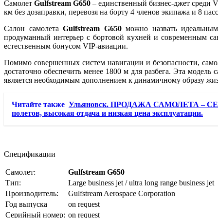
Самолет
Gulfstream G650
– единственный бизнес-джет среди VI
км без дозаправки, перевозя на борту 4 членов экипажа и 8 пас
Салон самолета
Gulfstream G650
можно назвать идеальным 
продуманный интерьер с бортовой кухней и современным сан
естественным бонусом VIP-авиации.
Помимо совершенных систем навигации и безопасности, сам
достаточно обеспечить менее 1800 м для разбега. Эта модель
является необходимым дополнением к динамичному образу жи
Читайте также
Ульяновск. ПРОДАЖА САМОЛЕТА – CES
полетов, высокая отдача и низкая цена эксплуатации.
Спецификации
Самолет:
Gulfstream G650
Тип:
Large business jet / ultra long range business jet
Производитель:
Gulfstream Aerospace Corporation
Год выпуска
on request
Серийный номер:
on request