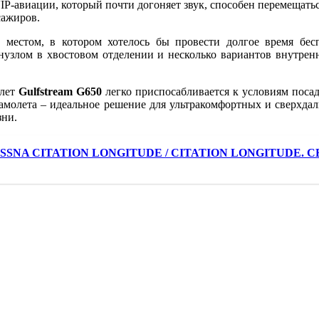
P-авиации, который почти догоняет звук, способен перемещаться
сажиров.
местом, в котором хотелось бы провести долгое время бесп
узлом в хвостовом отделении и несколько вариантов внутренне
олет
Gulfstream G650
легко приспосабливается к условиям посадк
 самолета – идеальное решение для ультракомфортных и сверхдал
зни.
SNA CITATION LONGITUDE / CITATION LONGITUDE. CES