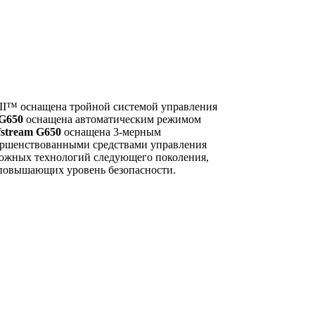
 II™ оснащена тройной системой управления
 G650
оснащена автоматическим режимом
fstream G650
оснащена 3-мерным
ершенствованными средствами управления
ложных технологий следующего поколения,
овышающих уровень безопасности.