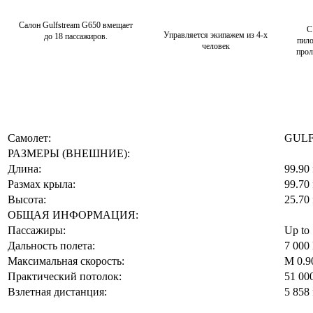
Салон Gulfstream G650 вмещает
С
Управляется экипажем из 4-х
до 18 пассажиров.
пило
человек
прол
Самолет:
GULF
РАЗМЕРЫ (ВНЕШНИЕ):
Длина:
99.90 
Размах крыла:
99.70 
Высота:
25.70 
ОБЩАЯ ИНФОРМАЦИЯ:
Пассажиры:
Up to
Дальность полета:
7 00
Максимальная скорость:
M 0.9
Практический потолок:
51 000
Взлетная дистанция:
5 858 