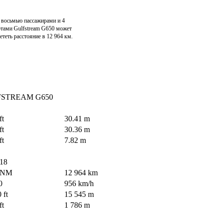
 восьмью пассажирами и 4
тами Gulfstream G650 может
ететь расстояние в 12 964 км.
STREAM G650
ft
30.41 m
ft
30.36 m
ft
7.82 m
 18
0 NM
12 964 km
0
956 km/h
 ft
15 545 m
ft
1 786 m