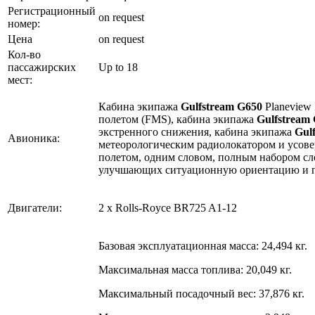
Регистрационный
on request
номер:
Цена
on request
Кол-во
пассажирских
Up to 18
мест:
Кабина экипажа
Gulfstream G650
Planeview
полетом (FMS), кабина экипажа
Gulfstream
экстренного снижения, кабина экипажа
Gul
Авионика:
метеорологическим радиолокатором и усов
полетом, одним словом, полным набором с
улучшающих ситуационную ориентацию и п
Двигатели:
2 x Rolls-Royce BR725 A1-12
Базовая эксплуатационная масса: 24,494 кг.
Максимальная масса топлива: 20,049 кг.
Максимальный посадочный вес: 37,876 кг.