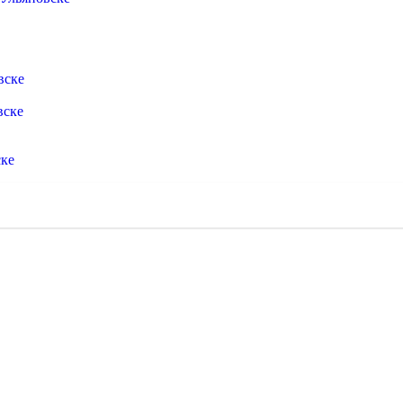
вске
вске
ске