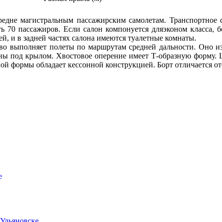
средне магистральным пассажирским самолетам. Транспортное 
ь 70 пассажиров. Если салон компонуется дляэконом класса, 
ней, и в задней частях салона имеются туалетные комнаты.
во выполняет полеты по маршрутам средней дальности. Оно из
ны под крылом. Хвостовое оперение имеет Т-образную форму. 
ой формы обладает кессонной конструкцией. Борт отличается от
е
Ульяновске