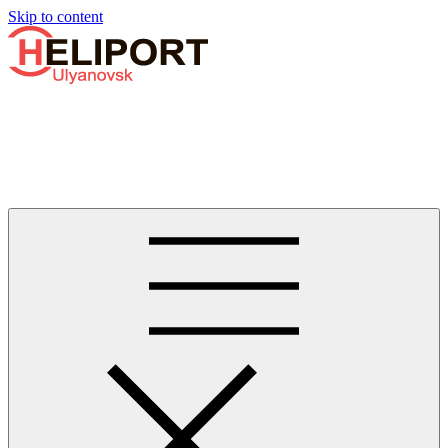
Узнать больше.
Хорошо, спасибо
Skip to content
Бизнес-авиации в Ульяновске
Услуги по аренде и продаже вертолётов, самолётов, их
базированию и сервисному обслуживанию. Услуги бизнес-
авиации и аэротакси в Ульяновске