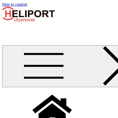
Узнать больше.
Хорошо, спасибо
Skip to content
Бизнес-авиации в Ульяновске
Услуги по аренде и продаже вертолётов, самолётов, их базиро