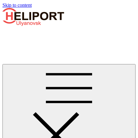
Узнать больше.
Хорошо, спасибо
Skip to content
Бизнес-авиации в Ульяновске
Услуги по аренде и продаже вертолётов, самолётов, их
базированию и сервисному обслуживанию. Услуги бизнес-
авиации и аэротакси в Ульяновске