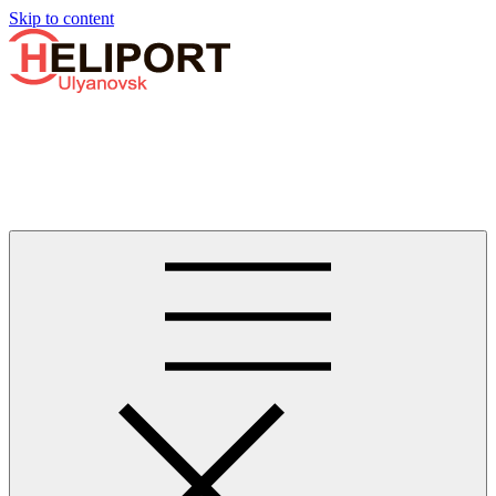
Узнать больше.
Хорошо, спасибо
Skip to content
Бизнес-авиации в Ульяновске
Услуги по аренде и продаже вертолётов, самолётов, их
базированию и сервисному обслуживанию. Услуги бизнес-
авиации и аэротакси в Ульяновске