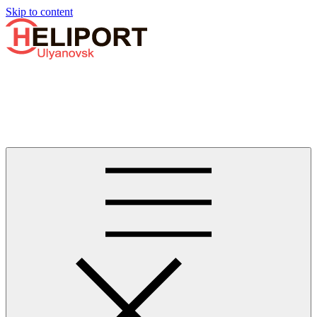
Узнать больше.
Хорошо, спасибо
Skip to content
Бизнес-авиации в Ульяновске
Услуги по аренде и продаже вертолётов, самолётов, их
базированию и сервисному обслуживанию. Услуги бизнес-
авиации и аэротакси в Ульяновске