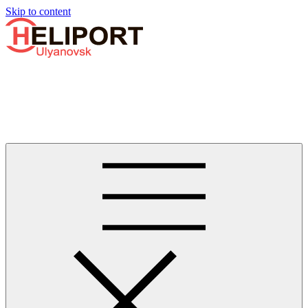
Узнать больше.
Хорошо, спасибо
Skip to content
Бизнес-авиации в Ульяновске
Услуги по аренде и продаже вертолётов, самолётов, их
базированию и сервисному обслуживанию. Услуги бизнес-
авиации и аэротакси в Ульяновске