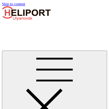
Узнать больше.
Хорошо, спасибо
Skip to content
Бизнес-авиации в Ульяновске
Услуги по аренде и продаже вертолётов, самолётов, их
базированию и сервисному обслуживанию. Услуги бизнес-
авиации и аэротакси в Ульяновске