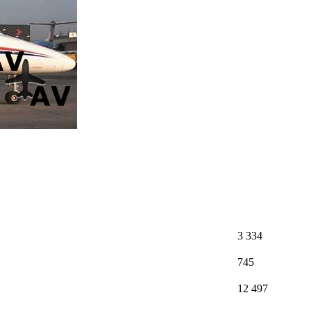
3 334
745
12 497