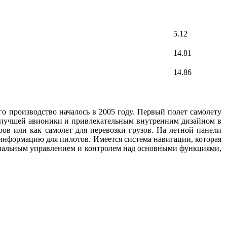
5.12
14.81
14.86
его производство началось в 2005 году. Первый полет самолету
м лучшей авионики и привлекательным внутренним дизайном в
иров или как самолет для перевозки грузов. На летной панели
информацию для пилотов. Имеется система навигации, которая
ециальным управлением и контролем над основными функциями,