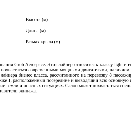
Высота (м)
Длина (м)
Размах крыла (м)
пания Grob Aerospace. Этот лайнер относится к классу light и 
ет похвастаться современными мощными двигателями, наличие
 лайнера бизнес класса, рассчитанного на перевозку 8 пассаж
акже 1, расположенный посередине и выводящий всю основную 
жении земли и опасных ситуациях. Салон может похвастаться сп
ставители экипажа.