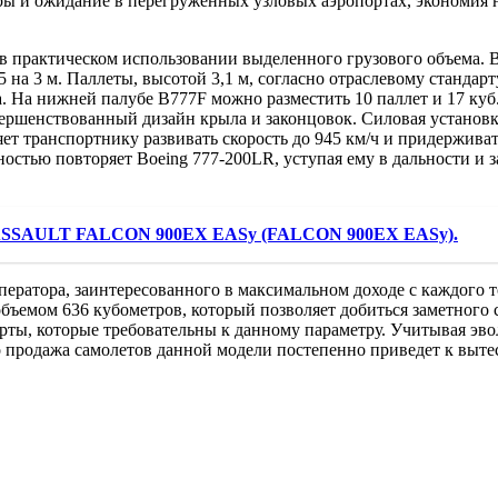
ры и ожидание в перегруженных узловых аэропортах, экономия 
я в практическом использовании выделенного грузового объема.
 на 3 м. Паллеты, высотой 3,1 м, согласно отраслевому стандарт
а. На нижней палубе B777F можно разместить 10 паллет и 17 куб.
усовершенствованный дизайн крыла и законцовок. Силовая устан
оляет транспортнику развивать скорость до 945 км/ч и придержив
ностью повторяет Boeing 777-200LR, уступая ему в дальности и 
SSAULT FALCON 900EX EASy (FALCON 900EX EASy).
ератора, заинтересованного в максимальном доходе с каждого тон
бъемом 636 кубометров, который позволяет добиться заметного
орты, которые требовательны к данному параметру. Учитывая эв
что продажа самолетов данной модели постепенно приведет к вы