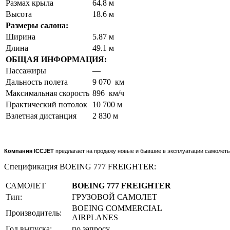
Размах крыла
64.8 м
Высота
18.6 м
Размеры салона:
Ширина
5.87 м
Длина
49.1 м
ОБЩАЯ ИНФОРМАЦИЯ:
Пассажиры
—
Дальность полета
9 070 км
Максимальная скорость
896 км/ч
Практический потолок
10 700 м
Взлетная дистанция
2 830 м
Компания ICCJET
предлагает на продажу новые и бывшие в эксплуатации самолет
Спецификация BOEING 777 FREIGHTER:
САМОЛЕТ
BOEING 777 FREIGHTER
Тип:
ГРУЗОВОЙ САМОЛЕТ
BOEING COMMERCIAL
Производитель:
AIRPLANES
Год выпуска:
по запросу