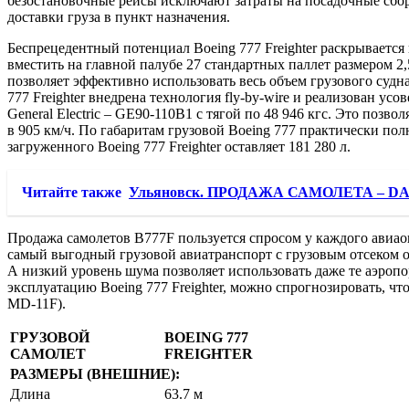
безостановочные рейсы исключают затраты на посадочные сбо
доставки груза в пункт назначения.
Беспрецедентный потенциал Boeing 777 Freighter раскрываетс
вместить на главной палубе 27 стандартных паллет размером 2,5
позволяет эффективно использовать весь объем грузового судн
777 Freighter внедрена технология fly-by-wire и реализован 
General Electric – GE90-110B1 с тягой по 48 946 кгс. Это позв
в 905 км/ч. По габаритам грузовой Boeing 777 практически пол
загруженного Boeing 777 Freighter оставляет 181 280 л.
Читайте также
Ульяновск. ПРОДАЖА САМОЛЕТА – DA
Продажа самолетов B777F пользуется спросом у каждого авиаоп
самый выгодный грузовой авиатранспорт с грузовым отсеком о
А низкий уровень шума позволяет использовать даже те аэроп
эксплуатацию Boeing 777 Freighter, можно спрогнозировать, 
MD-11F).
ГРУЗОВОЙ
BOEING 777
САМОЛЕТ
FREIGHTER
РАЗМЕРЫ (ВНЕШНИЕ):
Длина
63.7 м