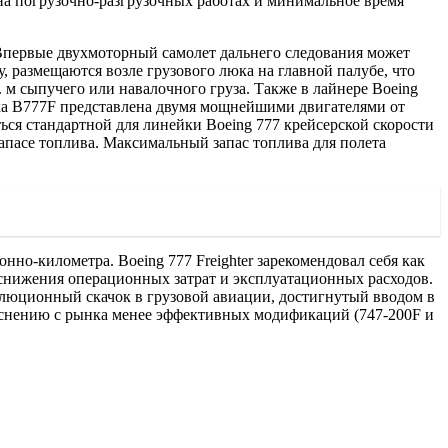
на погрузочно-разгрузочных работах и минимальное время
 Впервые двухмоторный самолет дальнего следования может
у, размещаются возле грузового люка на главной палубе, что
 м сыпучего или навалочного груза. Также в лайнере Boeing
овка B777F представлена двумя мощнейшими двигателями от
аться стандартной для линейки Boeing 777 крейсерской скорости
запасе топлива. Максимальный запас топлива для полета
но-километра. Boeing 777 Freighter зарекомендовал себя как
 снижения операционных затрат и эксплуатационных расходов.
олюционный скачок в грузовой авиации, достигнутый вводом в
теснению с рынка менее эффективных модификаций (747-200F и