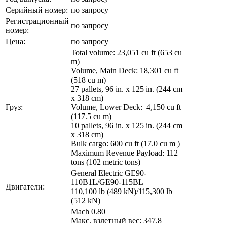
Серийный номер:
по запросу
Регистрационный
по запросу
номер:
Цена:
по запросу
Total volume: 23,051 cu ft (653 cu
m)
Volume, Main Deck: 18,301 cu ft
(518 cu m)
27 pallets, 96 in. x 125 in. (244 cm
x 318 cm)
Груз:
Volume, Lower Deck: 4,150 cu ft
(117.5 cu m)
10 pallets, 96 in. x 125 in. (244 cm
x 318 cm)
Bulk cargo: 600 cu ft (17.0 cu m )
Maximum Revenue Payload: 112
tons (102 metric tons)
General Electric GE90-
110B1L/GE90-115BL
Двигатели:
110,100 lb (489 kN)/115,300 lb
(512 kN)
Mach 0.80
Макс. взлетный вес: 347.8