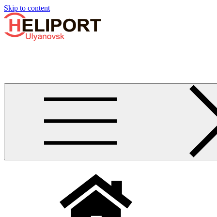
Узнать больше.
Хорошо, спасибо
Skip to content
Бизнес-авиации в Ульяновске
Услуги по аренде и продаже вертолётов, самолётов, их базиро