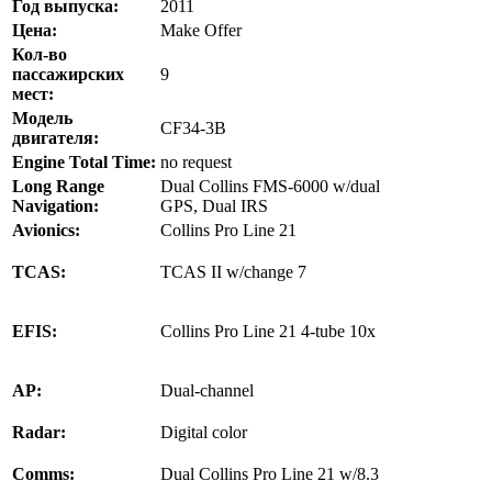
Год выпуска:
2011
Цена:
Make Offer
Кол-во
пассажирских
9
мест:
Модель
CF34-3B
двигателя:
Engine Total Time:
no request
Long Range
Dual Collins FMS-6000 w/dual
Navigation:
GPS, Dual IRS
Avionics:
Collins Pro Line 21
TCAS:
TCAS II w/change 7
EFIS:
Collins Pro Line 21 4-tube 10x
AP:
Dual-channel
Radar:
Digital color
Comms:
Dual Collins Pro Line 21 w/8.3