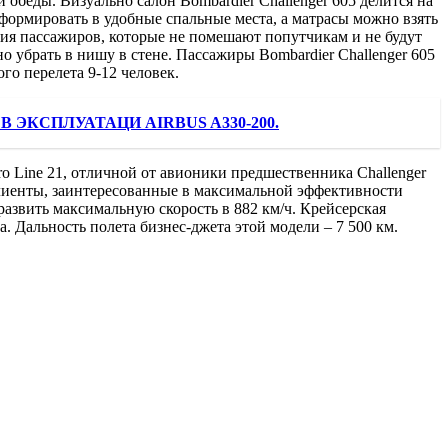
 обеды. Визуально салон Bombardier Challenger 605 делится на
сформировать в удобные спальные места, а матрасы можно взять
ния пассажиров, которые не помешают попутчикам и не будут
 убрать в нишу в стене. Пассажиры Bombardier Challenger 605
о перелета 9-12 человек.
В ЭКСПЛУАТАЦИ AIRBUS A330-200.
ro Line 21, отличной от авионики предшественника Challenger
 Клиенты, заинтересованные в максимальной эффективности
развить максимальную скорость в 882 км/ч. Крейсерская
а. Дальность полета бизнес-джета этой модели – 7 500 км.