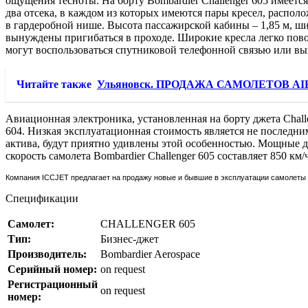
ощущения тесноты. На борту Bombardier Challenger 605 имеется
два отсека, в каждом из которых имеются пары кресел, распол
в гардеробной нише. Высота пассажирской кабины – 1,85 м, ш
вынуждены пригибаться в проходе. Широкие кресла легко пово
могут воспользоваться спутниковой телефонной связью или вы
Читайте также
Ульяновск. ПРОДАЖА САМОЛЕТОВ AIR
Авиационная электроника, установленная на борту джета Challe
604. Низкая эксплуатационная стоимость является не последн
актива, будут приятно удивлены этой особенностью. Мощные дви
скорость самолета Bombardier Challenger 605 составляет 850 км
Компания ICCJET предлагает на продажу новые и бывшие в эксплуатации самолеты B
Спецификации
Самолет:
CHALLENGER 605
Тип:
Бизнес-джет
Производитель:
Bombardier Aerospace
Серийный номер:
on request
Регистрационный
on request
номер: