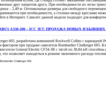
 полноценная кухня, где стюард готовит заказанные пассажирами
оженные друг напротив друга. При необходимости их легко тран
ирина – 2,49 м. Оптимальные размеры для свободного перемеще
рачиваются при необходимости, а столики между креслами можно
йти в Интернет. Самолет данной модели подходит для комфортног
BUS A330-200 – ICC JET. ПРОДАЖА НОВЫХ И БЫВШИХ 
nger 605, разработана компанией Rockwell Collins с вариацией P
им фактором при продаже самолетов Bombardier Challenger 605.
гатели General Electric CF34-3B с тягой по 38,84 кН способны 
/ч, что позволяет находиться в режиме экономного расхода топлив
ombardier Challenger 605: