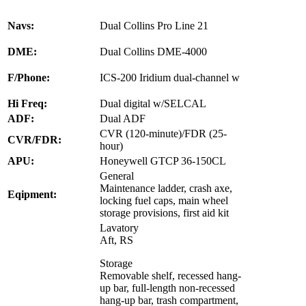
Navs:
Dual Collins Pro Line 21
DME:
Dual Collins DME-4000
F/Phone:
ICS-200 Iridium dual-channel w
Hi Freq:
Dual digital w/SELCAL
ADF:
Dual ADF
CVR (120-minute)/FDR (25-
CVR/FDR:
hour)
APU:
Honeywell GTCP 36-150CL
General
Maintenance ladder, crash axe,
Eqipment:
locking fuel caps, main wheel
storage provisions, first aid kit
Lavatory
Aft, RS
Storage
Removable shelf, recessed hang-
up bar, full-length non-recessed
hang-up bar, trash compartment,