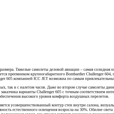
о размера. Тяжелые самолеты деловой авиации – самая солидная
яется преемником крупногабаритного Bombardier Challenger 604,
enger 605 компанией ICC JET возможна по самым привлекатель
вых, так и с налетом часов. Даже во втором случае самолеты да
казчика варианты Challenger 605 с точным соответствием инте
обеспечения высокого уровня комфорта воздушных перелетов.
вляется усовершенствованный контур стен внутри салона, визуа
вность естественного освещения возросла на 30%. Обилие света 