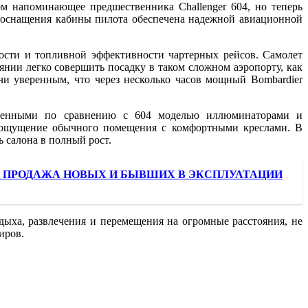
м напоминающее предшественника Challenger 604, но теперь
 оснащения кабины пилота обеспечена надежной авиационной
рости и топливной эффективности чартерных рейсов. Самолет
оянии легко совершить посадку в таком сложном аэропорту, как
учи уверенным, что через несколько часов мощный Bombardier
еличенными по сравнению с 604 моделью иллюминаторами и
т ощущение обычного помещения с комфортными креслами. В
ь салона в полный рост.
700. ПРОДАЖА НОВЫХ И БЫВШИХ В ЭКСПЛУАТАЦИИ
ыха, развлечения и перемещения на огромные расстояния, не
иров.