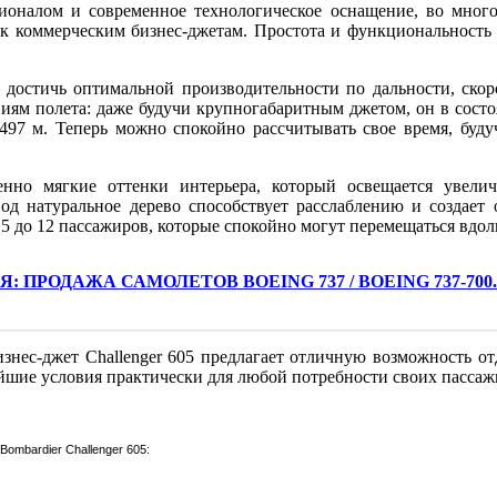
оналом и современное технологическое оснащение, во много
 к коммерческим бизнес-джетам. Простота и функциональность
 достичь оптимальной производительности по дальности, ско
ловиям полета: даже будучи крупногабаритным джетом, он в сост
 497 м. Теперь можно спокойно рассчитывать свое время, буд
менно мягкие оттенки интерьера, который освещается ув
од натуральное дерево способствует расслаблению и создае
 5 до 12 пассажиров, которые спокойно могут перемещаться вдол
Я: ПРОДАЖА САМОЛЕТОВ BOEING 737 / BOEING 737-
нес-джет Challenger 605 предлагает отличную возможность отд
айшие условия практически для любой потребности своих пассаж
ombardier Challenger 605: