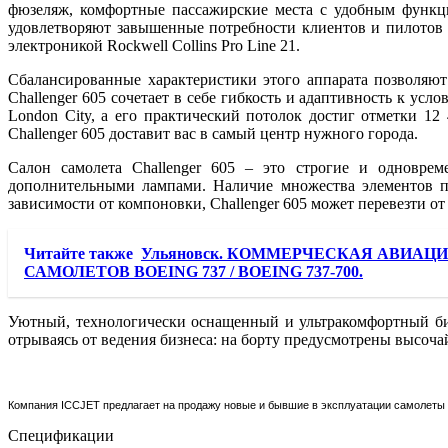
фюзеляж, комфортные пассажирские места с удобным функци
удовлетворяют завышенные потребности клиентов и пилотов
электроникой Rockwell Collins Pro Line 21.
Сбалансированные характеристики этого аппарата позволяют
Challenger 605 сочетает в себе гибкость и адаптивность к ус
London City, а его практический потолок достиг отметки 12
Challenger 605 доставит вас в самый центр нужного города.
Салон самолета Challenger 605 – это строгие и одновре
дополнительными лампами. Наличие множества элементов п
зависимости от компоновки, Challenger 605 может перевезти от
Читайте также
Ульяновск. КОММЕРЧЕСКАЯ АВИАЦИ
САМОЛЕТОВ BOEING 737 / BOEING 737-700.
Уютный, технологически оснащенный и ультракомфортный биз
отрываясь от ведения бизнеса: на борту предусмотрены высоч
Компания ICCJET предлагает на продажу новые и бывшие в эксплуатации самолеты B
Спецификации