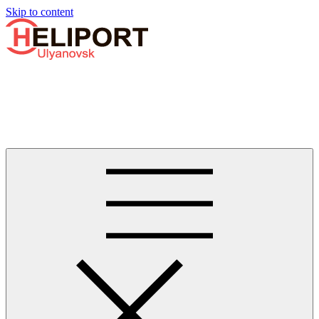
Узнать больше.
Хорошо, спасибо
Skip to content
Бизнес-авиации в Ульяновске
Услуги по аренде и продаже вертолётов, самолётов, их
базированию и сервисному обслуживанию. Услуги бизнес-
авиации и аэротакси в Ульяновске