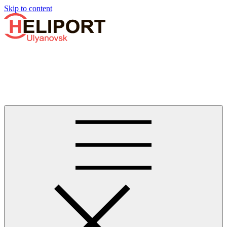
Узнать больше.
Хорошо, спасибо
Skip to content
Бизнес-авиации в Ульяновске
Услуги по аренде и продаже вертолётов, самолётов, их
базированию и сервисному обслуживанию. Услуги бизнес-
авиации и аэротакси в Ульяновске