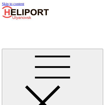
Узнать больше.
Хорошо, спасибо
Skip to content
Бизнес-авиации в Ульяновске
Услуги по аренде и продаже вертолётов, самолётов, их
базированию и сервисному обслуживанию. Услуги бизнес-
авиации и аэротакси в Ульяновске