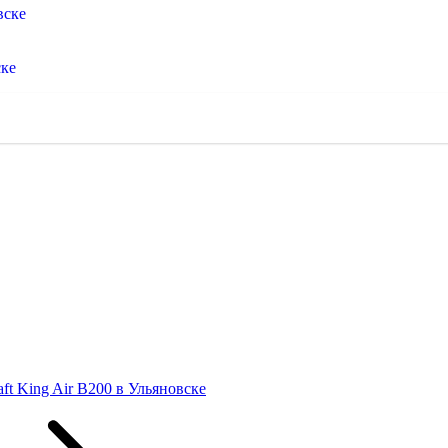
вске
ске
ft King Air B200 в Ульяновске