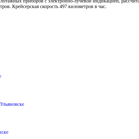
илотажных приборов с электронно-лучевой индикацией, рассчита
тров. Крейсерская скорость 497 километров в час.
е
Ульяновске
вске