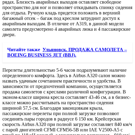
рядах. Близость аварийных выходов оставляет свободное
пространство для ног и позволяет откидывать спинку сидения
для отдыха. Ручную кладь придется положить в верхний
багажный отсек – багаж под креслом затруднит доступ к
аварийным выходам. В отличие от A319, в данной модели
самолета предусмотрено 4 аварийных люка и 4 пассажирские
двери.
Читайте также
Ульяновск. ПРОДАЖА САМОЛЕТА –
BOEING BUSINESS JET (BBJ).
Перелеты длительностью 5-6 часов подразумевают наличие
определенного комфорта. Здесь в Airbus A320 салон можно
назвать удачным сочетанием практичности и удобства. В
зависимости от предпочтений компании, осуществляется
продажа самолетов с креслами различной конфигурации. В
эконом-классе ширина кресла составляет 43-46 см, а в бизнес-
классе можно рассчитывать на пространство сидения
шириной 57,5 см. Благодаря законцовкам крыла,
пассажирские перелеты при полной загрузке позволяют
соединять пары городов в радиусе 6 150 км. Крейсерская
скорость Airbus A320 при полной загрузке составляет 840 км/ч
с парой двигателей CFMI CFM56-5B или IAE V2500-A5 с