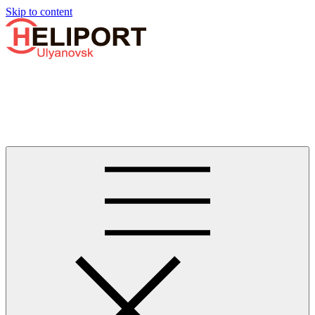
Узнать больше.
Хорошо, спасибо
Skip to content
Бизнес-авиации в Ульяновске
Услуги по аренде и продаже вертолётов, самолётов, их
базированию и сервисному обслуживанию. Услуги бизнес-
авиации и аэротакси в Ульяновске