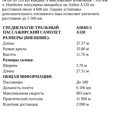
тягой по 118 кН каждый, а максимально возможная – 910 км/
ч. Наиболее популярны авиарейсы на Airbus A320 на
расстояния около 4 600 км. Однако установка
дополнительного топливного бака позволяет увеличить
расстояние до 5 500 км.
СРЕДНЕМАГИСТРАЛЬНЫЙ
AIRBUS
ПАССАЖИРСКИЙ САМОЛЕТ
A320
РАЗМЕРЫ (ВНЕШНИЕ):
Длина
37.57 м
Размах крыла
35.80 м
Высота
11.76 м
Размеры салона:
Ширина
3.70 м
Длина
27.51 м
ОБЩАЯ ИНФОРМАЦИЯ:
Пассажиры
До 180
Дальность полета
6 100 км
Максимальная скорость
903 км/ч
Практический потолок
11 900 м
Взлетная дистанция
2 090 м