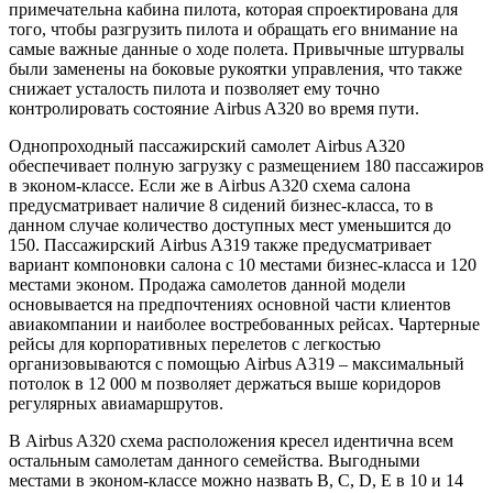
примечательна кабина пилота, которая спроектирована для
того, чтобы разгрузить пилота и обращать его внимание на
самые важные данные о ходе полета. Привычные штурвалы
были заменены на боковые рукоятки управления, что также
снижает усталость пилота и позволяет ему точно
контролировать состояние Airbus A320 во время пути.
Однопроходный пассажирский самолет Airbus A320
обеспечивает полную загрузку с размещением 180 пассажиров
в эконом-классе. Если же в Airbus A320 схема салона
предусматривает наличие 8 сидений бизнес-класса, то в
данном случае количество доступных мест уменьшится до
150. Пассажирский Airbus A319 также предусматривает
вариант компоновки салона с 10 местами бизнес-класса и 120
местами эконом. Продажа самолетов данной модели
основывается на предпочтениях основной части клиентов
авиакомпании и наиболее востребованных рейсах. Чартерные
рейсы для корпоративных перелетов с легкостью
организовываются с помощью Airbus A319 – максимальный
потолок в 12 000 м позволяет держаться выше коридоров
регулярных авиамаршрутов.
В Airbus A320 схема расположения кресел идентична всем
остальным самолетам данного семейства. Выгодными
местами в эконом-классе можно назвать B, C, D, E в 10 и 14