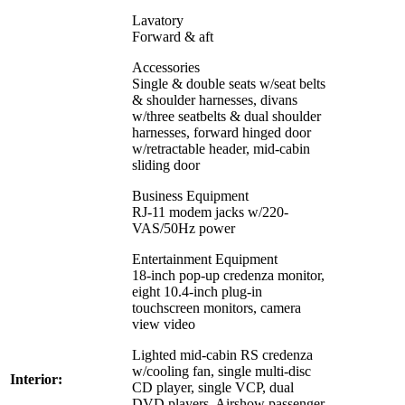
Lavatory
Forward & aft
Accessories
Single & double seats w/seat belts
& shoulder harnesses, divans
w/three seatbelts & dual shoulder
harnesses, forward hinged door
w/retractable header, mid-cabin
sliding door
Business Equipment
RJ-11 modem jacks w/220-
VAS/50Hz power
Entertainment Equipment
18-inch pop-up credenza monitor,
eight 10.4-inch plug-in
touchscreen monitors, camera
view video
Lighted mid-cabin RS credenza
w/cooling fan, single multi-disc
Interior:
CD player, single VCP, dual
DVD players, Airshow passenger