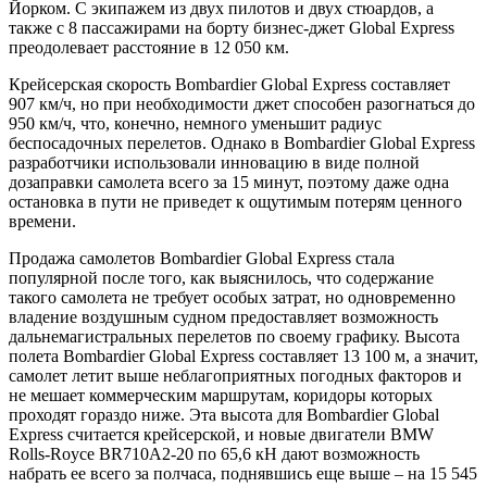
Йорком. С экипажем из двух пилотов и двух стюардов, а
также с 8 пассажирами на борту бизнес-джет Global Express
преодолевает расстояние в 12 050 км.
Крейсерская скорость Bombardier Global Express составляет
907 км/ч, но при необходимости джет способен разогнаться до
950 км/ч, что, конечно, немного уменьшит радиус
беспосадочных перелетов. Однако в Bombardier Global Express
разработчики использовали инновацию в виде полной
дозаправки самолета всего за 15 минут, поэтому даже одна
остановка в пути не приведет к ощутимым потерям ценного
времени.
Продажа самолетов Bombardier Global Express стала
популярной после того, как выяснилось, что содержание
такого самолета не требует особых затрат, но одновременно
владение воздушным судном предоставляет возможность
дальнемагистральных перелетов по своему графику. Высота
полета Bombardier Global Express составляет 13 100 м, а значит,
самолет летит выше неблагоприятных погодных факторов и
не мешает коммерческим маршрутам, коридоры которых
проходят гораздо ниже. Эта высота для Bombardier Global
Express считается крейсерской, и новые двигатели BMW
Rolls-Royce BR710A2-20 по 65,6 кН дают возможность
набрать ее всего за полчаса, поднявшись еще выше – на 15 545