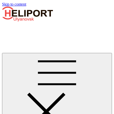
Узнать больше.
Хорошо, спасибо
Skip to content
Бизнес-авиации в Ульяновске
Услуги по аренде и продаже вертолётов, самолётов, их
базированию и сервисному обслуживанию. Услуги бизнес-
авиации и аэротакси в Ульяновске