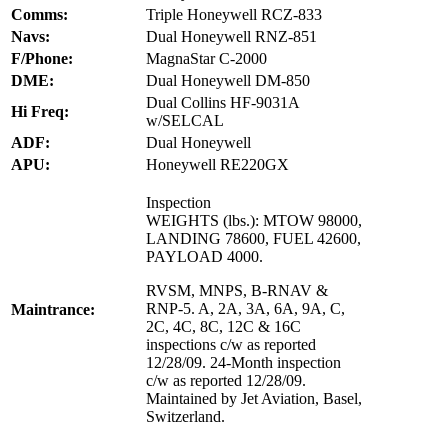
Comms:
Triple Honeywell RCZ-833
Navs:
Dual Honeywell RNZ-851
F/Phone:
MagnaStar C-2000
DME:
Dual Honeywell DM-850
Dual Collins HF-9031A
Hi Freq:
w/SELCAL
ADF:
Dual Honeywell
APU:
Honeywell RE220GX
Inspection
WEIGHTS (lbs.): MTOW 98000,
LANDING 78600, FUEL 42600,
PAYLOAD 4000.
RVSM, MNPS, B-RNAV &
RNP-5. A, 2A, 3A, 6A, 9A, C,
Maintrance:
2C, 4C, 8C, 12C & 16C
inspections c/w as reported
12/28/09. 24-Month inspection
c/w as reported 12/28/09.
Maintained by Jet Aviation, Basel,
Switzerland.