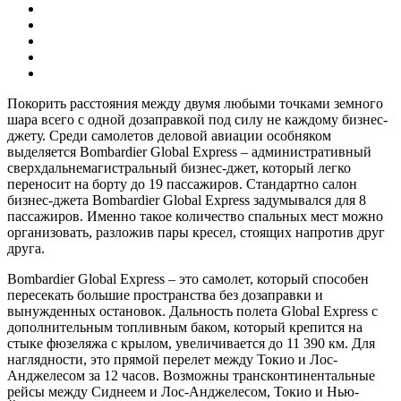
Покорить расстояния между двумя любыми точками земного
шара всего с одной дозаправкой под силу не каждому бизнес-
джету. Среди самолетов деловой авиации особняком
выделяется Bombardier Global Express – административный
сверхдальнемагистральный бизнес-джет, который легко
переносит на борту до 19 пассажиров. Стандартно салон
бизнес-джета Bombardier Global Express задумывался для 8
пассажиров. Именно такое количество спальных мест можно
организовать, разложив пары кресел, стоящих напротив друг
друга.
Bombardier Global Express – это самолет, который способен
пересекать большие пространства без дозаправки и
вынужденных остановок. Дальность полета Global Express с
дополнительным топливным баком, который крепится на
стыке фюзеляжа с крылом, увеличивается до 11 390 км. Для
наглядности, это прямой перелет между Токио и Лос-
Анджелесом за 12 часов. Возможны трансконтинентальные
рейсы между Сиднеем и Лос-Анджелесом, Токио и Нью-