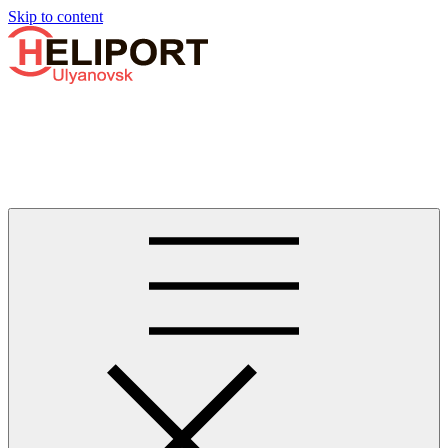
Узнать больше.
Хорошо, спасибо
Skip to content
Бизнес-авиации в Ульяновске
Услуги по аренде и продаже вертолётов, самолётов, их
базированию и сервисному обслуживанию. Услуги бизнес-
авиации и аэротакси в Ульяновске