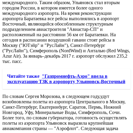
международного. Таким образом, Ульяновск стал вторым
городом России, в котором имеется более одного
международного аэропорта. На время реконструкции
аэропорта Баратаевка все рейсы выполнялись в аэропорт
Восточный, являющийся обособленным структурным
подразделением авиастроителя "Авиастар-СП" и
расположенный на расстоянии 56 км от Баратаевки. На
сегодня в расписании воздушной гавани стоят рейсы в
Москву ("ЮТэйр" и "РусЛайн"), Санкт-Петербург
("РусЛайн"), Симферополь (NordWind) и Анталью (Red Wings,
Azur Air). За январь–декабрь 2017 г. аэропорт обслужил 235,2
тыс. пасс.
Читайте также
"Газпромнефть-Аэро" ввела в
эксплуатацию ТЗК в аэропорту Ульяновск-Восточный
По словам Сергея Морозова, в следующем году,удут
возобновлены полеты из аэропорта Центрального в Москву,
Санкт-Петербург, Екатеринбург, Саратов, Пермь, Нижний
Новгород, Уфу, Минеральные Воды, Симферополь, Сочи.
Более того, по словам губернатора, готовность осуществлять
полеты из аэропорта Ульяновск выразила крупнейшая
авиакомпания страны — "Аэрофлот". Следующая задача